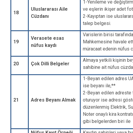
1-Yenileme ve değiştir
Uluslararası Aile
ve eşlerin ikişer adet fot
18
Cüzdanı
2-Kayıptan ise uluslarar
talep belgesi.
Varislerin birisi tarafın
Verasete esas
19
Mahkemesine havale etti
nüfus kaydı
müracaat edenin nüfus c
Almaya yetkili kişinin be
20
Çok Dilli Belgeler
sahibine ait nüfus cüzda
1-Beyan edilen adres UA
ise beyanı ile,**
2-Beyan edilen adreste fa
21
Adres Beyanı Almak
oturuyor ise adresi göst
düzenlenmiş Elektrik, Su
Noter onaylı kira kontra
gibi belgelerden biri ile
Nüfus Kayıt Örneği,
Kaydın sahipleri veya bunl