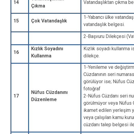
14
Vatandaşlıktan çıkma be
Çıkma
1-Yabancı ülke vatandaş
15
Çok Vatandaşlık
vatandaşlık belgesi.
2-Başvuru Dilekçesi (Va
Kızlık Soyadını
Kızlık soyadı kullanma is
16
Kullanma
dilekçe.
1-Yenileme ve değiştir
Cüzdanının seri numara
görülüyor ise; Nüfus Cüz
fotoğraf
Nüfus Cüzdanını
17
2-Nüfus Cüzdanı seri n
Düzenleme
görülmüyor veya Nüfus 
ikamet edilen yerleşim 
veya çalışılan kamu kur
cüzdanı talep belgesi ile