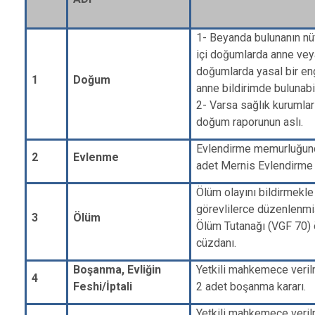
1- Beyanda bulunanın nüf
içi doğumlarda anne veya
doğumlarda yasal bir e
1
Doğum
anne bildirimde bulunabil
2- Varsa sağlık kurumlar
doğum raporunun aslı.
Evlendirme memurluğun
2
Evlenme
adet Mernis Evlendirme 
Ölüm olayını bildirmekl
görevlilerce düzenlenmi
3
Ölüm
Ölüm Tutanağı (VGF 70) 
cüzdanı.
Boşanma, Evliğin
Yetkili mahkemece veril
4
Feshi/İptali
2 adet boşanma kararı.
Yetkili mahkemece veril