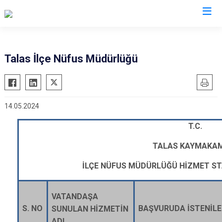
Kayseri
Talas İlçe Nüfus Müdürlüğü
Akkışla
Özvatan
Bünyan
Pınarbaşı
14.05.2024
Develi
Sarıoğlan
Felahiye
Sarız
T
.C.
Hacılar
Talas
TALAS KAYMAKAM
İncesu
Tomarza
İLÇE NÜFUS MÜDÜRLÜĞÜ HİZMET S
Kocasinan
Yahyalı
Melikgazi
Yeşilhisar
VATANDAŞA
S.
NO
BAŞVURUDA İSTENİLE
SUNULAN HİZMETİN
ADI