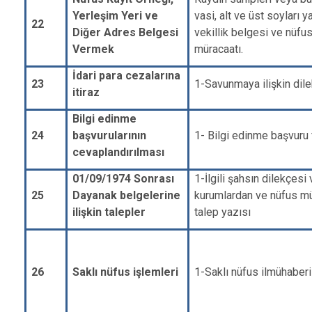
Yerleşim Yeri ve
vasi, alt ve üst soyları y
22
Diğer Adres Belgesi
vekillik belgesi ve nüfus
Vermek
müracaatı.
İdari para cezalarına
23
1-Savunmaya ilişkin dil
itiraz
Bilgi edinme
24
başvurularının
1- Bilgi edinme başvuru
cevaplandırılması
01/09/1974 Sonrası
1-İlgili şahsın dilekçesi 
25
Dayanak belgelerine
kurumlardan ve nüfus mü
ilişkin talepler
talep yazısı
26
Saklı nüfus işlemleri
1-Saklı nüfus ilmühaberi