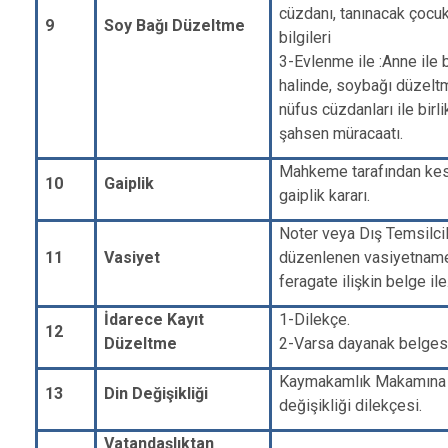
cüzdanı, tanınacak çocuk
9
Soy Bağı Düzeltme
bilgileri
3-Evlenme ile :Anne ile
halinde, soybağı düzelt
nüfus cüzdanları ile bir
şahsen müracaatı.
Mahkeme tarafından kesi
10
Gaiplik
gaiplik kararı.
Noter veya Dış Temsilci
11
Vasiyet
düzenlenen vasiyetname 
feragate ilişkin belge ile
İdarece Kayıt
1-Dilekçe.
12
Düzeltme
2-Varsa dayanak belgesi
Kaymakamlık Makamına o
13
Din Değişikliği
değişikliği dilekçesi.
Vatandaşlıktan