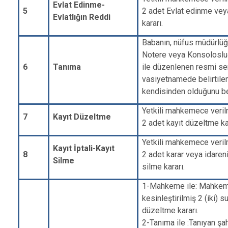
Evlat Edinme-
5
2 adet Evlat edinme veya
Evlatlığın Reddi
kararı.
Babanın, nüfus müdürlü
Notere veya Konsoloslu
6
Tanıma
ile düzenlenen resmi se
vasiyetnamede belirtile
kendisinden olduğunu b
Yetkili mahkemece veril
7
Kayıt Düzeltme
2 adet kayıt düzeltme ka
Yetkili mahkemece veril
Kayıt İptali-Kayıt
8
2 adet karar veya idareni
Silme
silme kararı.
1-Mahkeme ile: Mahkem
kesinleştirilmiş 2 (iki) s
düzeltme kararı.
2-Tanıma ile :Tanıyan şa