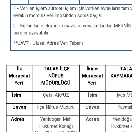
1 - Verilen işlem süreleri işlem için verilen evrakların tam 
evrakın memura verilmesinden sonra başlar.
2 - Kullanılan elektronik cihazların veya kullanılan MERN
süreler uzayabilir
**UAVT - Ulusal Adres Veri Tabanı
İlk
TALAS İLÇE
İkinci
TAL
Müracaat
NÜFUS
Müracaat
KAYMAKA
Yeri:
MÜDÜRLÜĞÜ
Yeri:
İsim
Çetin AKYÜZ
İsim
İlyas M
Unvan
İlçe Nüfus Müdürü
Unvan
Kayma
Adres
Yenidoğan Mah.
Adres
Yenidoğa
Hükümet Konağı
Hükümet 