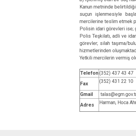
Kanun metninde belirtildiği
suçun işlenmesiyle başla
mercilerine teslim etmek po
Polisin idari görevleri ise
Polis Teşkilatı, adli ve id
görevler; silah taşıma/bul
hizmetlerinden oluşmaktadı
Yetkili mercilerin vermiş o
Telefon
(352) 437 43 47
(352) 431 22 10
Fax
Gmail
talas@egm.gov.t
Harman, Hoca Ahm
Adres