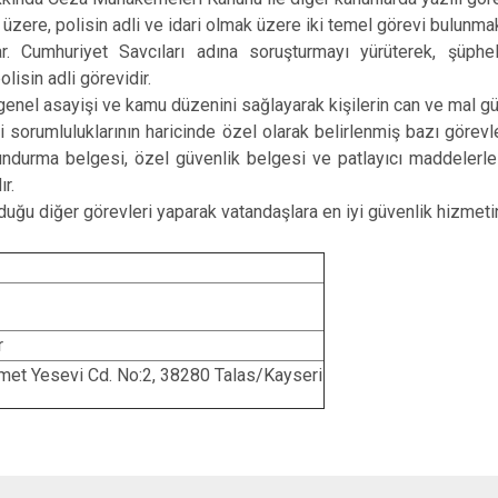
İncesu
 üzere, polisin adli ve idari olmak üzere iki temel görevi bulunmakt
r. Cumhuriyet Savcıları adına soruşturmayı yürüterek, şüpheli
Kocasinan
lisin adli görevidir.
Melikgazi
; genel asayişi ve kamu düzenini sağlayarak kişilerin can ve mal gü
ari sorumluluklarının haricinde özel olarak belirlenmiş bazı görevl
undurma belgesi, özel güvenlik belgesi ve patlayıcı maddelerle
r.
lduğu diğer görevleri yaparak vatandaşlara en iyi güvenlik hizmeti
r
et Yesevi Cd. No:2, 38280 Talas/Kayseri