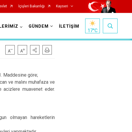
evlet
İçişleri Bakanlığı
Kayseri
LERİMİZ
GÜNDEM
İLETİŞİM
17
°C
 1. Maddesine göre;
, can ve malını muhafaza ve
Özvatan
ve acizlere muavenet eder.
Pınarbaşı
Sarıoğlan
gun olmayan hareketlerin
Sarız
Talas
vleri yapmaktadır.