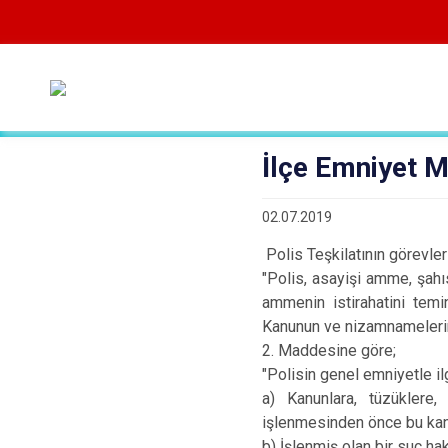
İlçe Emniyet 
02.07.2019
Polis Teşkilatının görevle
"Polis, asayişi amme, şahı
ammenin istirahatini temi
Kanunun ve nizamnamelerin 
2. Maddesine göre;
"Polisin genel emniyetle ilgi
a) Kanunlara, tüzüklere
işlenmesinden önce bu kan
b) İşlenmiş olan bir suç h