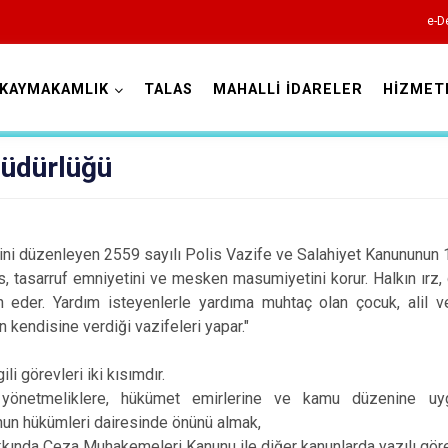
e-D
KAYMAKAMLIK
TALAS
MAHALLİ İDARELER
HİZMET
Kayseri
Müdürlüğü
rini düzenleyen 2559 sayılı Polis Vazife ve Salahiyet Kanununun
s, tasarruf emniyetini ve mesken masumiyetini korur. Halkın ırz
Akkışla
n eder. Yardım isteyenlerle yardıma muhtaç olan çocuk, alil 
kendisine verdiği vazifeleri yapar."
Bünyan
Develi
li görevleri iki kısımdır.
, yönetmeliklere, hükümet emirlerine ve kamu düzenine uy
Felahiye
un hükümleri dairesinde önünü almak,
Hacılar
akkında Ceza Muhakemeleri Kanunu ile diğer kanunlarda yazılı göre