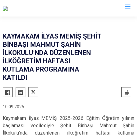
Kayseri
KAYMAKAM İLYAS MEMİŞ ŞEHİT
BİNBAŞI MAHMUT ŞAHİN
Akkışla
Özvatan
İLKOKULU’NDA DÜZENLENEN
Bünyan
Pınarbaşı
İLKÖĞRETİM HAFTASI
Develi
Sarıoğlan
KUTLAMA PROGRAMINA
Felahiye
KATILDI
Sarız
Hacılar
Talas
İncesu
Tomarza
Kocasinan
Yahyalı
10.09.2025
Melikgazi
Yeşilhisar
Kaymakam İlyas MEMİŞ 2025-2026 Eğitim Öğretim yılının
başlaması vesilesiyle Şehit Binbaşı Mahmut Şahin
İlkokulu’nda düzenlenen ilköğretim haftası kutlama