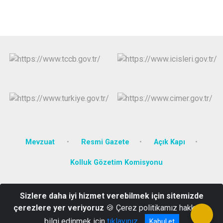
Mevzuat
Resmi Gazete
Açık Kapı
Kolluk Gözetim Komisyonu
Yenidoğan Mahallesi Atatürk Bulvarı Hoca Ahmet Yesevi Caddesi
Sizlere daha iyi hizmet verebilmek için sitemizde
No:1 38280 Talas /KAYSERİ
çerezlere yer veriyoruz
🍪 Çerez politikamız hakkında
03524372324
bilgi edinmek için
tıklayınız
Kabul et