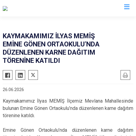
Kayseri
KAYMAKAMIMIZ İLYAS MEMİŞ
EMİNE GÖNEN ORTAOKULU’NDA
Akkışla
Özvatan
DÜZENLENEN KARNE DAĞITIM
Bünyan
Pınarbaşı
TÖRENİNE KATILDI
Develi
Sarıoğlan
Felahiye
Sarız
Hacılar
Talas
26.06.2026
İncesu
Tomarza
Kaymakamımız İlyas MEMİŞ İlçemiz Mevlana Mahallesinde
Kocasinan
Yahyalı
bulunan Emine Gönen Ortaokulu’nda düzenlenen karne dağıtım
Melikgazi
Yeşilhisar
törenine katıldı.
Emine Gönen Ortaokulu’nda düzenlenen karne dağıtım