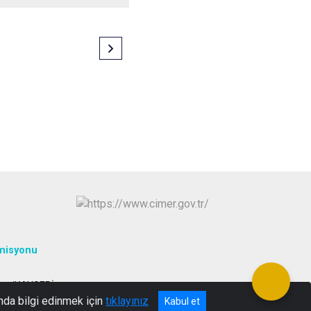
misyonu
las /KAYSERİ
nda bilgi edinmek için
tıklayınız
Kabul et