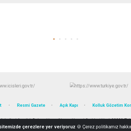
t
Resmi Gazete
Açık Kapı
Kolluk Gözetim Ko
ahallesi Atatürk Bulvarı Hoca Ahmet Yesevi Caddesi No:1 38280 Ta
 sitemizde çerezlere yer veriyoruz
🍪 Çerez politikamız hakkı
03524372324