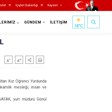
evlet
İçişleri Bakanlığı
Kayseri
LERİMİZ
GÜNDEM
İLETİŞİM
18
°C
L
Özvatan
ltan Kız Öğrenci Yurdunda
Pınarbaşı
akamlık mesleği, insan ve
Sarıoğlan
ŞAFAK, yurt müdürü Gönül
Sarız
Talas