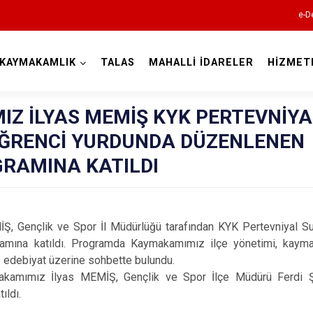
e-D
KAYMAKAMLIK
TALAS
MAHALLİ İDARELER
HİZMET
Kayseri
Z İLYAS MEMİŞ KYK PERTEVNİYA
ÖĞRENCİ YURDUNDA DÜZENLENEN
GRAMINA KATILDI
Akkışla
, Gençlik ve Spor İl Müdürlüğü tarafından KYK Pertevniyal Su
Bünyan
amına katıldı. Programda Kaymakamımız ilçe yönetimi, kaym
Develi
 ve edebiyat üzerine sohbette bulundu.
kamımız İlyas MEMİŞ, Gençlik ve Spor İlçe Müdürü Ferdi 
Felahiye
ıldı.
Hacılar