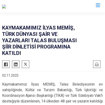
Kayseri
KAYMAKAMIMIZ İLYAS MEMİŞ,
TÜRK DÜNYASI ŞAİR VE
Akkışla
Özvatan
YAZARLARI TALAS BULUŞMASI
Bünyan
Pınarbaşı
ŞİİR DİNLETİSİ PROGRAMINA
Develi
Sarıoğlan
KATILDI
Felahiye
Sarız
Hacılar
Talas
İncesu
Tomarza
02.11.2025
Kocasinan
Yahyalı
Kaymakamımız İlyas MEMİŞ, Talas Belediyesinin ev
Melikgazi
Yeşilhisar
sahipliğinde, Kültür ve Turizm Bakanlığı, Türk İşbirliği ve
Koordinasyon Ajansı Başkanlığı (TİKA) ve Türk Edebiyatı Vakfı
desteğiyle düzenlenen, 14 ülkeden 48 şair ve yazarın katıldığı