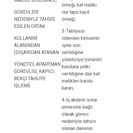
MADDE GEREĞİNCE;
örneği, kat maliki
GÖREVLERİ
ise tapu kayıt
NEDENİYLE TAHSİS
örneği,
EDİLEN ORTAK
3-Tahliyesi
KULLANIM
istenilen kimsenin
ALANINDAN
işine son
(DIŞARIDAN ATANAN
verildiğine
yöneticiye/yönetim
YÖNETİCİ, APARTMAN
kuruluna yetki
GÖREVLİSİ, KAPICI,
verildiğine dair kat
BEKÇİ TAHLİYE
malikleri kurulu
İŞLEMİ)
kararı,
4-İş akdinin sona
ermesine bağlı
olarak görevi
nedeniyle tahsis
olunan dairenin