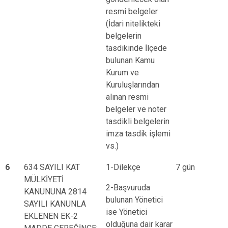
resmi belgeler
(İdari nitelikteki
belgelerin
tasdikinde İlçede
bulunan Kamu
Kurum ve
Kuruluşlarından
alınan resmi
belgeler ve noter
tasdikli belgelerin
imza tasdik işlemi
vs.)
6
634 SAYILI KAT
1-Dilekçe
7 gün
MÜLKİYETİ
2-Başvuruda
KANUNUNA 2814
bulunan Yönetici
SAYILI KANUNLA
ise Yönetici
EKLENEN EK-2
olduğuna dair karar