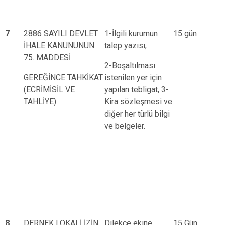
7
2886 SAYILI DEVLET
1-İlgili kurumun
15 gün
İHALE KANUNUNUN
talep yazısı,
75. MADDESİ
2-Boşaltılması
GEREĞİNCE TAHKİKAT
istenilen yer için
(ECRİMİSİL VE
yapılan tebligat, 3-
TAHLİYE)
Kira sözleşmesi ve
diğer her türlü bilgi
ve belgeler.
8
DERNEK LOKALİ İZİN
Dilekçe ekine
15 Gün