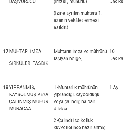
BAŞVURUSU
(İmzalı, mühürlü)
Dakika
(İzine ayrılan muhtara 1.
azanın vekâlet etmesi
asıldır.)
17
MUHTAR İMZA
Muhtarın imza ve mührünü
10
taşıyan belge,
Dakika
SİRKÜLERİ TASDİKİ
18
YIPRANMIŞ,
1-Muhtarlık mührünün
1 Ay
KAYBOLMUŞ VEYA
yıprandığı, kaybolduğu
ÇALINMIŞ MÜHÜR
veya çalındığına dair
MÜRACAATI
dilekçe.
2-Çalındı ise kolluk
kuvvetlerince hazırlanmış