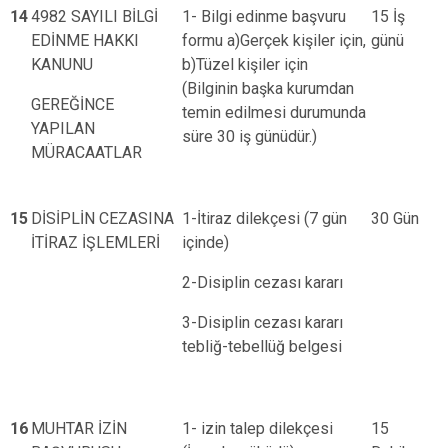
14
4982 SAYILI BİLGİ
1- Bilgi edinme başvuru
15 İş
EDİNME HAKKI
formu a)Gerçek kişiler için,
günü
KANUNU
b)Tüzel kişiler için
(Bilginin başka kurumdan
GEREĞİNCE
temin edilmesi durumunda
YAPILAN
süre 30 iş günüdür.)
MÜRACAATLAR
15
DİSİPLİN CEZASINA
1-İtiraz dilekçesi (7 gün
30 Gün
İTİRAZ İŞLEMLERİ
içinde)
2-Disiplin cezası kararı
3-Disiplin cezası kararı
tebliğ-tebellüğ belgesi
16
MUHTAR İZİN
1- izin talep dilekçesi
15