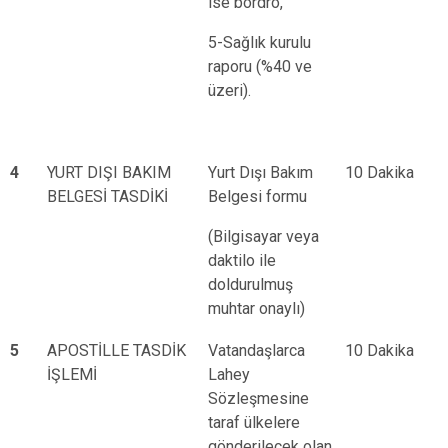
ise bordro,
5-Sağlık kurulu
raporu (%40 ve
üzeri).
4
YURT DIŞI BAKIM
Yurt Dışı Bakım
10 Dakika
BELGESİ TASDİKİ
Belgesi formu
(Bilgisayar veya
daktilo ile
doldurulmuş
muhtar onaylı)
5
APOSTİLLE TASDİK
Vatandaşlarca
10 Dakika
İŞLEMİ
Lahey
Sözleşmesine
taraf ülkelere
gönderilecek olan