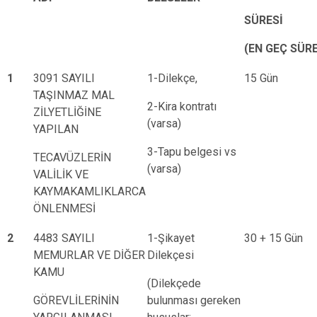
SÜRESİ
(EN GEÇ SÜRE
1
3091 SAYILI
1-Dilekçe,
15 Gün
TAŞINMAZ MAL
2-Kira kontratı
ZİLYETLİĞİNE
(varsa)
YAPILAN
3-Tapu belgesi vs
TECAVÜZLERİN
(varsa)
VALİLİK VE
KAYMAKAMLIKLARCA
ÖNLENMESİ
2
4483 SAYILI
1-Şikayet
30 + 15 Gün
MEMURLAR VE DİĞER
Dilekçesi
KAMU
(Dilekçede
GÖREVLİLERİNİN
bulunması gereken