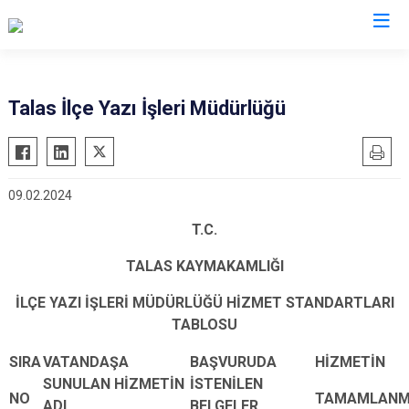
Kayseri
Talas İlçe Yazı İşleri Müdürlüğü
Akkışla
Özvatan
Bünyan
Pınarbaşı
09.02.2024
Develi
Sarıoğlan
Felahiye
Sarız
T.C.
Hacılar
Talas
TALAS KAYMAKAMLIĞI
İncesu
Tomarza
İLÇE YAZI İŞLERİ MÜDÜRLÜĞÜ HİZMET STANDARTLARI
Kocasinan
Yahyalı
TABLOSU
Melikgazi
Yeşilhisar
SIRA
VATANDAŞA
BAŞVURUDA
HİZMETİN
SUNULAN HİZMETİN
İSTENİLEN
NO
TAMAMLAN
ADI
BELGELER