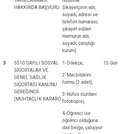
YARGILANMASI
hususlar:
HAKKINDA BAŞVURU
Şikayetçinin adı,
soyadı, adresi ve
telefon numarası,
şikayet edilen
memurun adı,
soyadı, çalıştığı
kurum)
3
5510 SAYILI SOSYAL
1-Dilekçe,
15 Gün
SİGORTALAR VE
2-Mal bildirim
GENEL SAĞLIK
formu (2 adet),
SİGORTASI KANUNU
GEREĞİNCE
3-Nüfus cüzdanı
(MUHTAÇLIK KARARI)
fotokopisi,
4-Öğrenci ise
öğrenci olduğuna
dair belge, çalışıyor