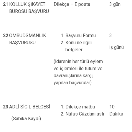
21
KOLLUK ŞİKAYET
Dilekçe – E posta
3 gün
BÜROSU BAŞVURU
22
OMBUDSMANLIK
Başvuru Formu
3
BAŞVURUSU
Konu ile ilgili
İş günü
belgeler
(İdarenin her türlü eylem
ve işlemleri ile tutum ve
davranışlarına karşı,
yapılan başvurular)
23
ADLİ SİCİL BELGESİ
Dilekçe matbu
10
Nüfus Cüzdanı aslı
Dakika
(Sabıka Kaydı)