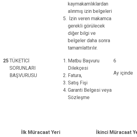
kaymakamlıklardan
alınmış izin belgeleri
İzin veren makamca
gerekli görülecek
diğer bilgi ve
belgeler daha sonra
tamamlattırılır.
25
TÜKETİCİ
Matbu Başvuru
6
SORUNLARI
Dilekçesi
Ay içinde
BAŞVURUSU
Fatura,
Satış Fişi
Garanti Belgesi veya
Sözleşme
İlk Müracaat Yeri
İkinci Müracaat Y