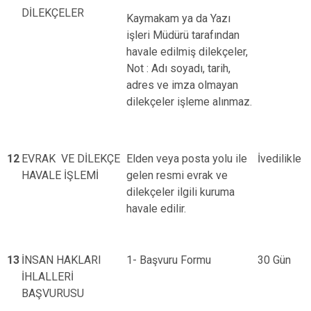
DİLEKÇELER
Kaymakam ya da Yazı
işleri Müdürü tarafından
havale edilmiş dilekçeler,
Not : Adı soyadı, tarih,
adres ve imza olmayan
dilekçeler işleme alınmaz.
12
EVRAK VE DİLEKÇE
Elden veya posta yolu ile
İvedilikle
HAVALE İŞLEMİ
gelen resmi evrak ve
dilekçeler ilgili kuruma
havale edilir.
13
İNSAN HAKLARI
1- Başvuru Formu
30 Gün
İHLALLERİ
BAŞVURUSU